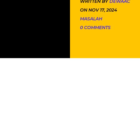
WRITTEN BY
DEWAAC
ON NOV 17, 2024
MASALAH
0 COMMENTS
 this post
et Clutch AC Rusak
- Apakah AC mobil Anda tiba-tiba ti
rkan suara aneh saat dinyalakan? Salah satu penyebab
dalah kerusakan pada magnet clutch AC. Komponen in