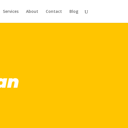
Services
About
Contact
Blog
an