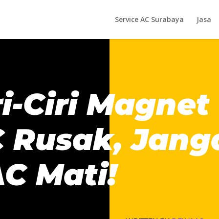
Service AC Surabaya
Jasa
ri-Ciri Magnet
C Rusak, Jang
C Mati!