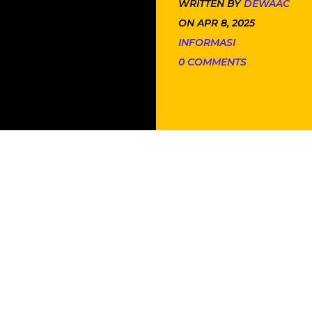
WRITTEN BY
DEWAAC
ON APR 8, 2025
INFORMASI
0 COMMENTS
a-tanda tidak normal seperti tidak merespons remote, lampu indika
, banyak pengguna langsung mengira bahwa unit tersebut rusak. Padah
C
bisa langsung mengatasi masalah tersebut tanpa perlu panggil tekni