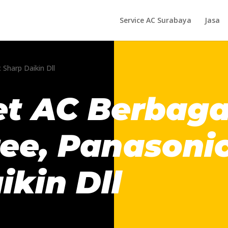
Service AC Surabaya
Jasa
et AC Berbaga
ee, Panasonic
ikin Dll