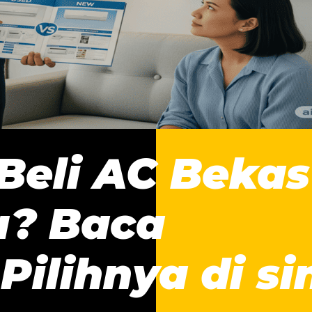
Beli AC Bekas
u? Baca
ilihnya di sin