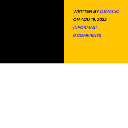
WRITTEN BY
DEWAAC
ON AGU 19, 2025
INFORMASI
0 COMMENTS
 (2 votes)
 Atau Baru
- Memilih antara membeli
AC
bekas atau bar